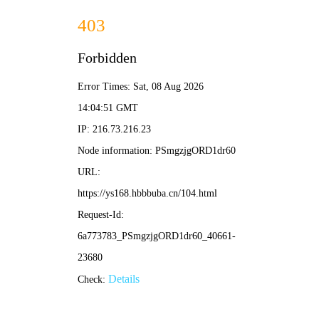
🎞️
噜噜影院
时光不老 · 经典永存
寻影
🎬 换一批经典
“ 电影是时间的琥珀，每一帧都
封存着永不褪色的感动。 ”
从默片时代到新浪潮，从黑白光影到彩色经典，噜
噜影院珍藏百年影史瑰宝。
📀 岁月留声 · 不朽经
跨越时代的银幕传
奇
典